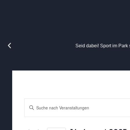
Seid dabei! Sport im Park 
Veranstaltungen
Bitte
Schlüsselwort
eingeben.
Suche
Suche
nach
Veranstaltungen