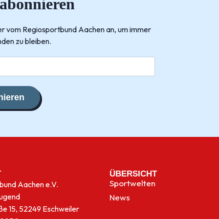
 abonnieren
tter vom Regiosportbund Aachen an, um immer
den zu bleiben.
ieren
T
ÜBERSICHT
Sportwelten
bund Aachen e.V.
jugend
News
ße 15, 52249 Eschweiler