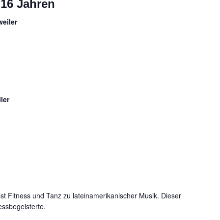
 16 Jahren
eiler
ler
t Fitness und Tanz zu lateinamerikanischer Musik. Dieser
nessbegeisterte.