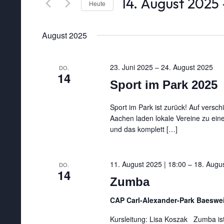
14. August 2025
 
und
Heute
Schlüsselwort.
Datum
wählen.
Ansichten,
August 2025
Navigation
23. Juni 2025
–
24. August 2025
DO.
14
Sport im Park 2025
Sport im Park ist zurück! Auf versc
Aachen laden lokale Vereine zu e
und das komplett […]
11. August 2025 | 18:00
–
18. Augus
DO.
14
Zumba
CAP Carl-Alexander-Park Baeswei
Kursleitung: Lisa Koszak Zumba ist