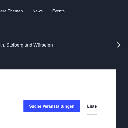
sere Themen
News
Events
rath, Stolberg und Würselen
Veransta
Suche Veranstaltungen
Liste
Ansichte
Navigati