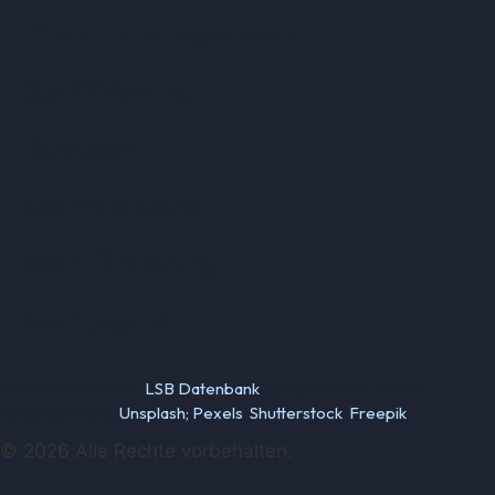
Kinder- und Jugensport
Qualifizierung
Rehasport
Sportabzeichen
Sportförderung
Sportjugend
Verwendete Fotos:
LSB Datenbank
(© LSB NRW / Andrea
Bowinkelmann);
Unsplash;
Pexels
;
Shutterstock
;
Freepik
© 2026 Alle Rechte vorbehalten.