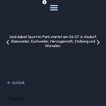
Deine Sportwelt
Unsere Themen
Seid dabei! Sport im Park startet am 06.07. in Alsdorf,
Baesweiler, Eschweiler, Herzogenrath, Stolberg und
Würselen
← zurück
Qigong