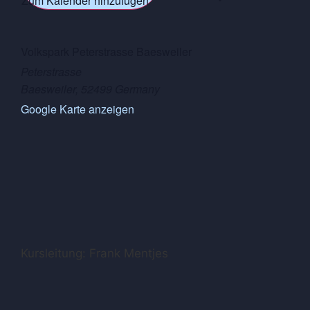
Zum Kalender hinzufügen
Volkspark Peterstrasse Baesweiler
Peterstrasse
Baesweiler
,
52499
Germany
Google Karte anzeigen
Kursleitung: Frank Mentjes