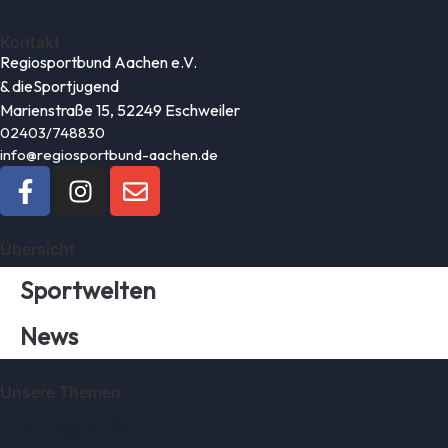
Kontakt
Regiosportbund Aachen e.V.
& die
Sportjugend
Marienstraße 15, 52249 Eschweiler
02403/748830
info@regiosportbund-aachen.de
Übersicht
Sportwelten
News
Unsere Themen
Integration