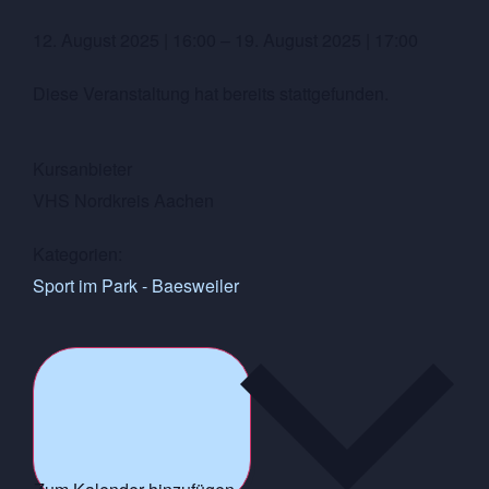
12. August 2025
|
16:00
–
19. August 2025
|
17:00
Diese Veranstaltung hat bereits stattgefunden.
Kursanbieter
VHS Nordkreis Aachen
Kategorien:
Sport im Park - Baesweiler