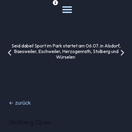
Deine Sportwelt
Unsere Themen
Seid dabei! Sport im Park startet am 06.07. in Alsdorf,
Baesweiler, Eschweiler, Herzogenrath, Stolberg und
Würselen
← zurück
Stolberg Open