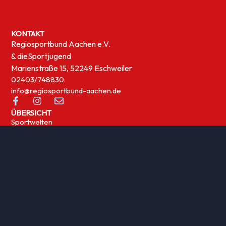
KONTAKT
Regiosportbund Aachen e.V.
& die
Sportjugend
Marienstraße 15, 52249 Eschweiler
02403/748830
info@regiosportbund-aachen.de
ÜBERSICHT
Sportwelten
News
UNSERE THEMEN
Integration
Kinder- und Jugensport
Qualifizierung
Rehasport
Sportabzeichen
Sportförderung