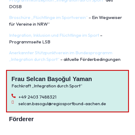
DOSB
Broschüre „Flüchtlinge im Sportverein“
– Ein Wegweiser
für Vereine in NRW“
Integration, Inklusion und Flüchtlinge im Sport
–
Programmseite LSB
Anerkannter Stützpunktverein im Bundesprogramm
„Integration durch Sport“
– aktuelle Förderbedingungen
Frau Selcan Başoğul Yaman
Fachkraft „Integration durch Sport“
+49 2403 7488321
selcan.basogul@regiosportbund-aachen.de
Förderer