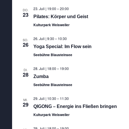
23. Juli | 19:00
–
20:00
DO.
23
Pilates: Körper und Geist
Kulturpark Weisweiler
26. Juli | 9:30
–
10:30
SO.
26
Yoga Special: Im Flow sein
Seebühne Blausteinsee
28. Juli | 18:00
–
19:00
DI.
28
Zumba
Seebühne Blausteinsee
29. Juli | 10:30
–
11:30
MI.
29
QIGONG – Energie ins Fließen bringen
Kulturpark Weisweiler
29. Juli | 18:00
–
19:00