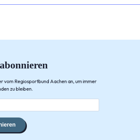
 abonnieren
tter vom Regiosportbund Aachen an, um immer
den zu bleiben.
ieren