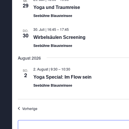
MI.
29
Yoga und Traumreise
Seebühne Blausteinsee
30. Juli | 16:45
–
17:45
DO.
30
Wirbelsäulen Screening
Seebühne Blausteinsee
August 2026
2. August | 9:30
–
10:30
SO.
2
Yoga Special: Im Flow sein
Seebühne Blausteinsee
Veranstaltungen
Vorherige