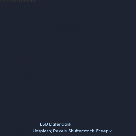
Unsere Themen
Integration
Kinder- und Jugensport
Qualifizierung
Rehasport
Sportabzeichen
Sportförderung
Sportjugend
Verwendete Fotos:
LSB Datenbank
(© LSB NRW / Andrea
Bowinkelmann);
Unsplash;
Pexels
;
Shutterstock
;
Freepik