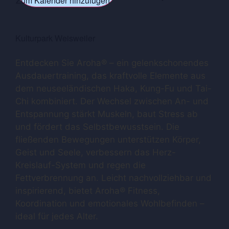
Zum Kalender hinzufügen
Kulturpark Weisweiler
Entdecken Sie Aroha® – ein gelenkschonendes
Ausdauertraining, das kraftvolle Elemente aus
dem neuseeländischen Haka, Kung-Fu und Tai-
Chi kombiniert. Der Wechsel zwischen An- und
Entspannung stärkt Muskeln, baut Stress ab
und fördert das Selbstbewusstsein. Die
fließenden Bewegungen unterstützen Körper,
Geist und Seele, verbessern das Herz-
Kreislauf-System und regen die
Fettverbrennung an. Leicht nachvollziehbar und
inspirierend, bietet Aroha® Fitness,
Koordination und emotionales Wohlbefinden –
ideal für jedes Alter.