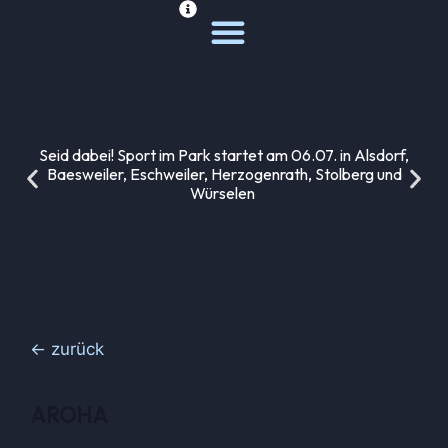
Deine Sportwelt
Unsere Themen
Seid dabei! Sport im Park startet am 06.07. in Alsdorf,
Baesweiler, Eschweiler, Herzogenrath, Stolberg und
Würselen
← zurück
AROHA