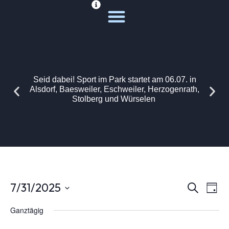
Deine Sportwelt
Unsere Themen
Seid dabei! Sport im Park startet am 06.07. in
Alsdorf, Baesweiler, Eschweiler, Herzogenrath,
Stolberg und Würselen
Vera
Ver
7/31/2025
Suche
Tag
Ans
Datum
wählen.
Ganztägig
Suc
Nav