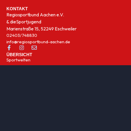
KONTAKT
Regiosportbund Aachen e.V.
& die
Sportjugend
Marienstraße 15, 52249 Eschweiler
02403/748830
info@regiosportbund-aachen.de
ÜBERSICHT
Sportwelten
News
UNSERE THEMEN
Integration
Kinder- und Jugensport
Qualifizierung
Rehasport
Sportabzeichen
Sportförderung
Sportjugend