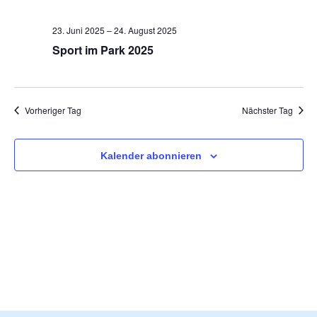
und
23. Juni 2025
–
24. August 2025
Ansi
Sport im Park 2025
Navi
Vorheriger Tag
Nächster Tag
Kalender abonnieren