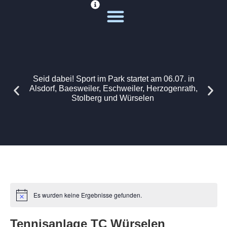
Deine Sportwelt
Unsere Themen
Seid dabei! Sport im Park startet am 06.07. in
Alsdorf, Baesweiler, Eschweiler, Herzogenrath,
Stolberg und Würselen
Es wurden keine Ergebnisse gefunden.
Tennisanlage TC Würselen