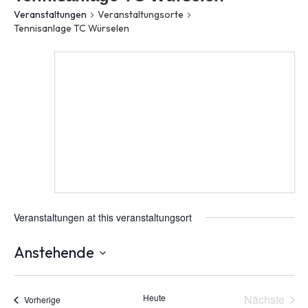
Veranstaltungen
Veranstaltungsorte
Tennisanlage TC Würselen
Veranstaltungen at this veranstaltungsort
Anstehende
Datum
wählen.
Vera
Heute
Nächste
Veranstaltungen
Vorherige