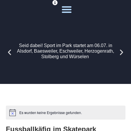
Deine Sportwelt
Unsere Themen
Seid dabei! Sport im Park startet am 06.07. in
Alsdorf, Baesweiler, Eschweiler, Herzogenrath,
Stolberg und Würselen
Es wurden keine Ergebnisse gefunden.
Fussballkäfig im Skatepark