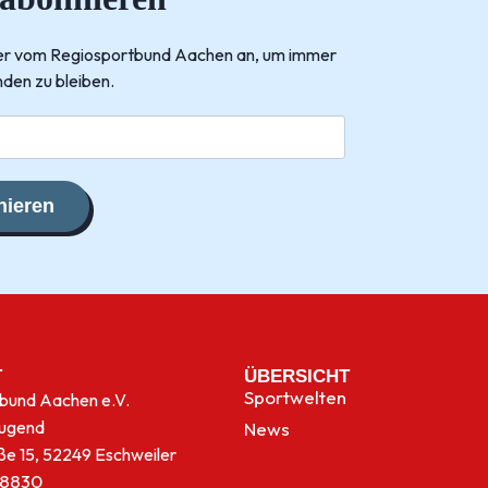
tter vom Regiosportbund Aachen an, um immer
den zu bleiben.
ieren
T
ÜBERSICHT
Sportwelten
bund Aachen e.V.
jugend
News
ße 15, 52249 Eschweiler
8830