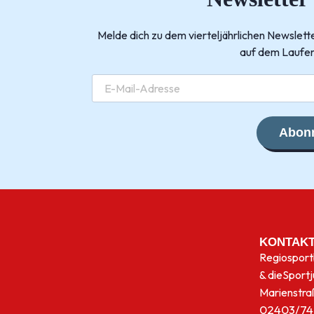
Melde dich zu dem vierteljährlichen Newsle
auf dem Laufen
Abonn
KONTAK
Regiosport
& die
Sport
Marienstra
02403/74