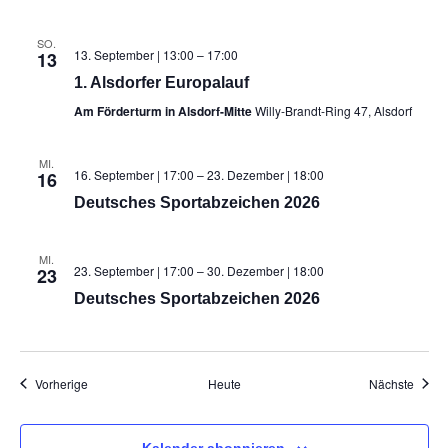
SO.
13. September | 13:00
–
17:00
13
1. Alsdorfer Europalauf
Am Förderturm in Alsdorf-Mitte
Willy-Brandt-Ring 47, Alsdorf
MI.
16. September | 17:00
–
23. Dezember | 18:00
16
Deutsches Sportabzeichen 2026
MI.
23. September | 17:00
–
30. Dezember | 18:00
23
Deutsches Sportabzeichen 2026
Veranstaltungen
Veran
Vorherige
Heute
Nächste
Kalender abonnieren