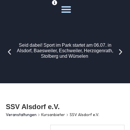
Deine Sportwelt
Unsere Themen
Seid dabei! Sport im Park startet am 06.07. in
Alsdorf, Baesweiler, Eschweiler, Herzogenrath,
Stolberg und Würselen
SSV Alsdorf e.V.
Veranstaltungen
Kursanbieter
SSV Alsdorf e.V.