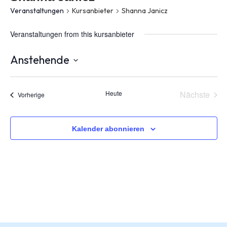
Veranstaltungen
Kursanbieter
Shanna Janicz
Veranstaltungen from this kursanbieter
Anstehende
Datum
wählen.
Vera
Heute
Nächste
Veranstaltungen
Vorherige
Kalender abonnieren