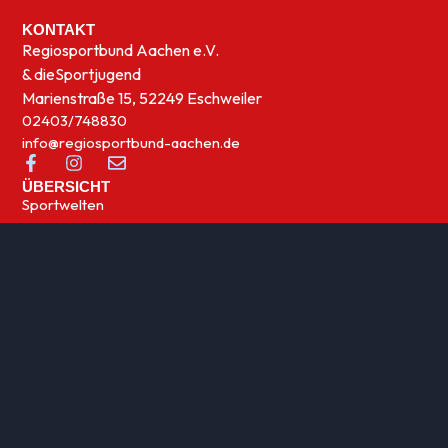
KONTAKT
Regiosportbund Aachen e.V.
& die
Sportjugend
Marienstraße 15, 52249 Eschweiler
02403/748830
info@regiosportbund-aachen.de
ÜBERSICHT
Sportwelten
News
UNSERE THEMEN
Integration
Kinder- und Jugensport
Qualifizierung
Rehasport
Sportabzeichen
Sportförderung
Sportjugend