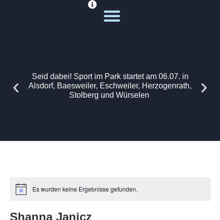
Deine Sportwelt
Unsere Themen
Seid dabei! Sport im Park startet am 06.07. in
Alsdorf, Baesweiler, Eschweiler, Herzogenrath,
Stolberg und Würselen
Es wurden keine Ergebnisse gefunden.
Shanna Janicz