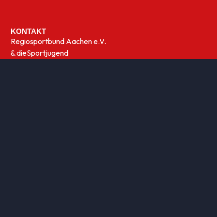
KONTAKT
Regiosportbund Aachen e.V.
& die
Sportjugend
Marienstraße 15, 52249 Eschweiler
02403/748830
info@regiosportbund-aachen.de
ÜBERSICHT
Sportwelten
News
UNSERE THEMEN
Integration
Kinder- und Jugensport
Qualifizierung
Rehasport
Sportabzeichen
Sportförderung