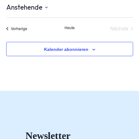
Anstehende
Datum
wählen.
Vera
Heute
Nächste
Veranstaltungen
Vorherige
Kalender abonnieren
Newsletter