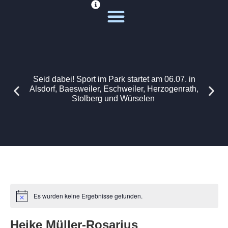
Deine Sportwelt
Unsere Themen
Seid dabei! Sport im Park startet am 06.07. in
Alsdorf, Baesweiler, Eschweiler, Herzogenrath,
Stolberg und Würselen
Es wurden keine Ergebnisse gefunden.
Heike Müller-Rosarius