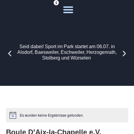
Deine Sportwelt
Unsere Themen
Seid dabei! Sport im Park startet am 06.07. in
Alsdorf, Baesweiler, Eschweiler, Herzogenrath,
Stolberg und Würselen
Es wurden keine Ergebnisse gefunden.
Boule D’Aix-la-Chapelle e.V.