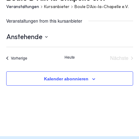
Veranstaltungen
Kursanbieter
Boule D’Aix-la-Chapelle e.V.
Veranstaltungen from this kursanbieter
Anstehende
Datum
wählen.
Vera
Heute
Nächste
Veranstaltungen
Vorherige
Kalender abonnieren