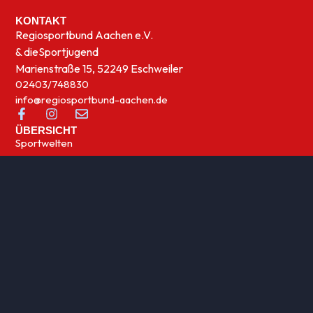
KONTAKT
Regiosportbund Aachen e.V.
& die
Sportjugend
Marienstraße 15, 52249 Eschweiler
02403/748830
info@regiosportbund-aachen.de
ÜBERSICHT
Sportwelten
News
UNSERE THEMEN
Integration
Kinder- und Jugensport
Qualifizierung
Rehasport
Sportabzeichen
Sportförderung
Sportjugend