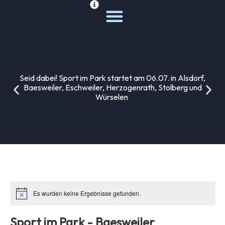
Deine Sportwelt
Unsere Themen
Seid dabei! Sport im Park startet am 06.07. in Alsdorf,
Baesweiler, Eschweiler, Herzogenrath, Stolberg und
Würselen
Es wurden keine Ergebnisse gefunden.
Sport im Park - Baesweiler