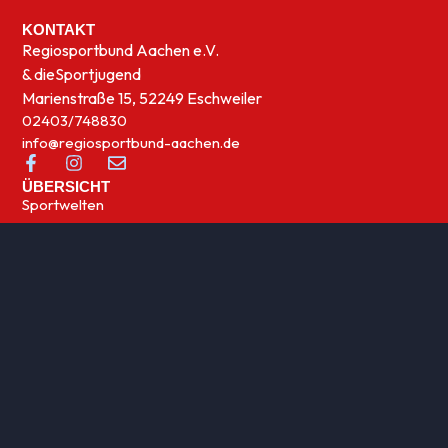
KONTAKT
Regiosportbund Aachen e.V.
& die
Sportjugend
Marienstraße 15, 52249 Eschweiler
02403/748830
info@regiosportbund-aachen.de
ÜBERSICHT
Sportwelten
News
UNSERE THEMEN
Integration
Kinder- und Jugensport
Qualifizierung
Rehasport
Sportabzeichen
Sportförderung
Sportjugend