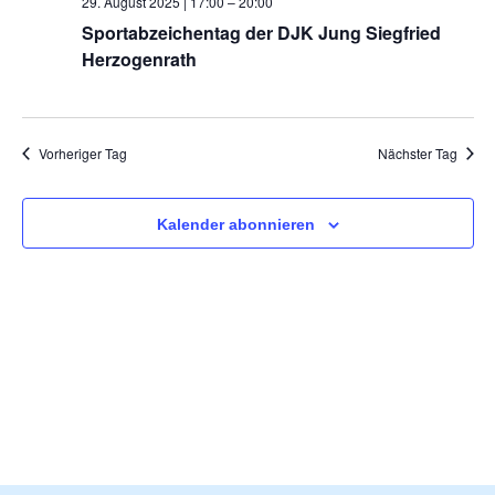
29. August 2025 | 17:00
–
20:00
und
Sportabzeichentag der DJK Jung Siegfried
Herzogenrath
Ansi
Navi
Vorheriger Tag
Nächster Tag
Kalender abonnieren