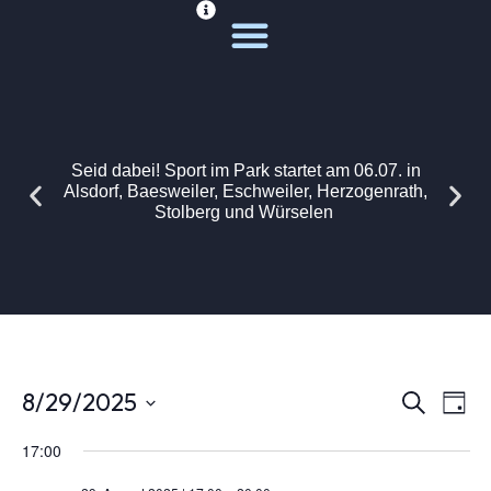
Deine Sportwelt
Unsere Themen
Seid dabei! Sport im Park startet am 06.07. in
Alsdorf, Baesweiler, Eschweiler, Herzogenrath,
Stolberg und Würselen
Vera
Ver
8/29/2025
Suche
Tag
Ans
Datum
wählen.
17:00
Suc
Nav