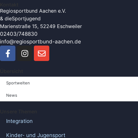
Kontakt
Regiosportbund Aachen e.V.
& die
Sportjugend
Marienstraße 15, 52249 Eschweiler
02403/748830
info@regiosportbund-aachen.de
Übersicht
Sportwelten
News
Unsere Themen
Integration
Kinder- und Jugensport