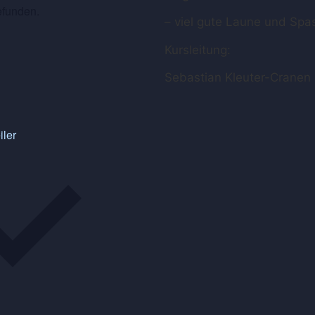
efunden.
– viel gute Laune und Spa
Kursleitung:
Sebastian Kleuter-Cranen
iler