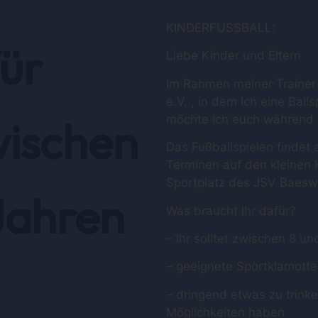
KINDERFUSSBALL:
für
Liebe Kinder und Eltern
Im Rahmen meiner Trainer 
e.V. , in dem Ich eine Balls
möchte Ich euch während S
wischen
Das Fußballspielen findet
Terminen auf den kleinen 
Sportplatz des JSV Baeswe
Jahren
Was braucht Ihr dafür?
– Ihr solltet zwischen 8 u
– geeignete Sportklamott
– dringend etwas zu trinke
Möglichkeiten haben