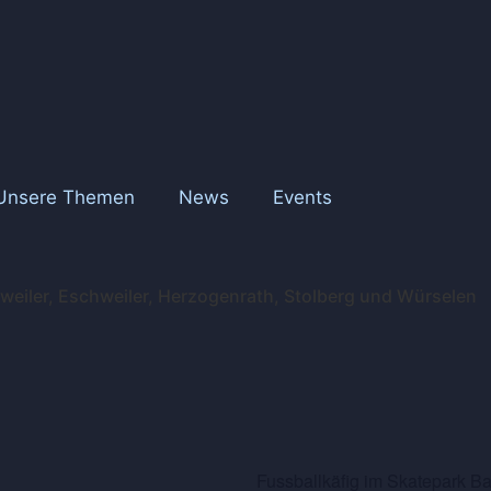
Unsere Themen
News
Events
esweiler, Eschweiler, Herzogenrath, Stolberg und Würselen
Fussballkäfig im Skatepark B