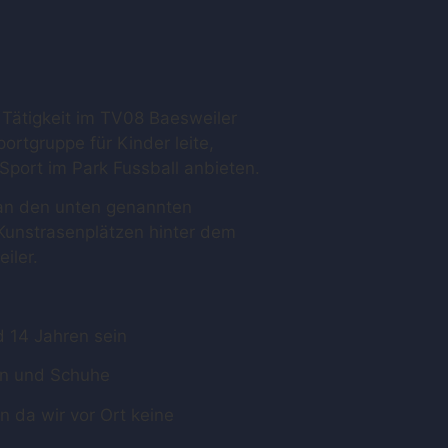
Tätigkeit im TV08 Baesweiler
portgruppe für Kinder leite,
port im Park Fussball anbieten.
 an den unten genannten
Kunstrasenplätzen hinter dem
iler.
nd 14 Jahren sein
en und Schuhe
n da wir vor Ort keine