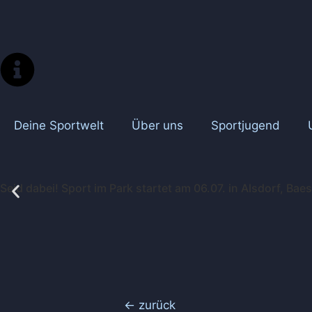
Deine Sportwelt
Über uns
Sportjugend
Seid dabei! Sport im Park startet am 06.07. in Alsdorf, Ba
← zurück