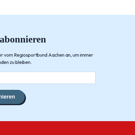
 abonnieren
tter vom Regiosportbund Aachen an, um immer
den zu bleiben.
ieren