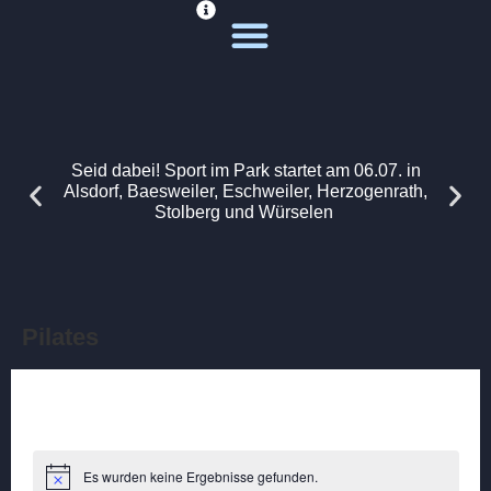
Deine Sportwelt
Unsere Themen
Seid dabei! Sport im Park startet am 06.07. in
Alsdorf, Baesweiler, Eschweiler, Herzogenrath,
Stolberg und Würselen
Pilates
Es wurden keine Ergebnisse gefunden.