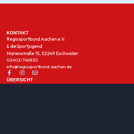
KONTAKT
Regiosportbund Aachen e.V.
& die
Sportjugend
Marienstraße 15, 52249 Eschweiler
02403/748830
info@regiosportbund-aachen.de
ÜBERSICHT
Sportwelten
News
UNSERE THEMEN
Integration
Kinder- und Jugensport
Qualifizierung
Rehasport
Sportabzeichen