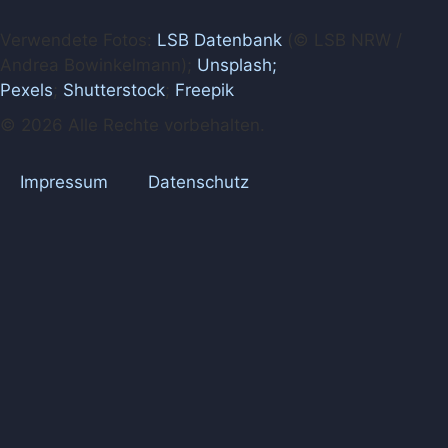
Verwendete Fotos:
LSB Datenbank
(© LSB NRW /
Andrea Bowinkelmann);
Unsplash;
Pexels
;
Shutterstock
;
Freepik
© 2026 Alle Rechte vorbehalten.
Impressum
Datenschutz