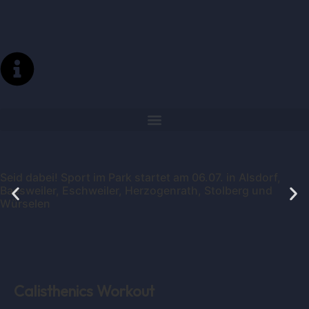
Seid dabei! Sport im Park startet am 06.07. in Alsdorf,
Baesweiler, Eschweiler, Herzogenrath, Stolberg und
Würselen
Calisthenics Workout