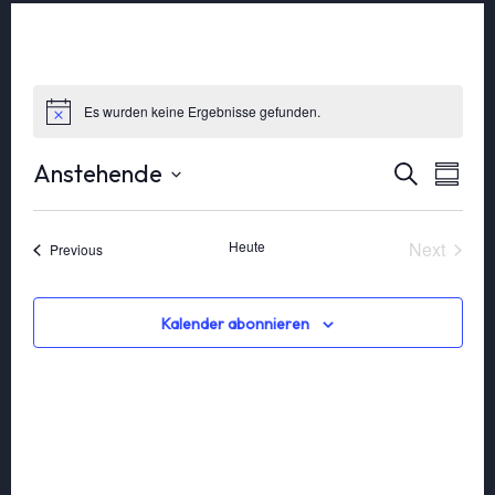
Es wurden keine Ergebnisse gefunden.
Vera
Vera
Anstehende
Suche
Summa
Ansi
Select
date.
Such
Navi
Veran
Heute
Next
Veranstaltungen
Previous
und
Kalender abonnieren
Ansi
Navi