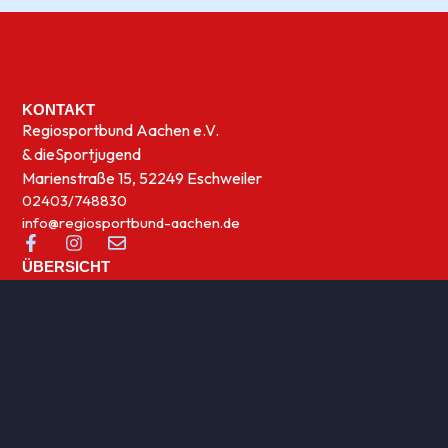
KONTAKT
Regiosportbund Aachen e.V.
& die
Sportjugend
Marienstraße 15, 52249 Eschweiler
02403/748830
info@regiosportbund-aachen.de
ÜBERSICHT
Sportwelten
News
UNSERE THEMEN
Integration
Kinder- und Jugensport
Qualifizierung
Rehasport
Sportabzeichen