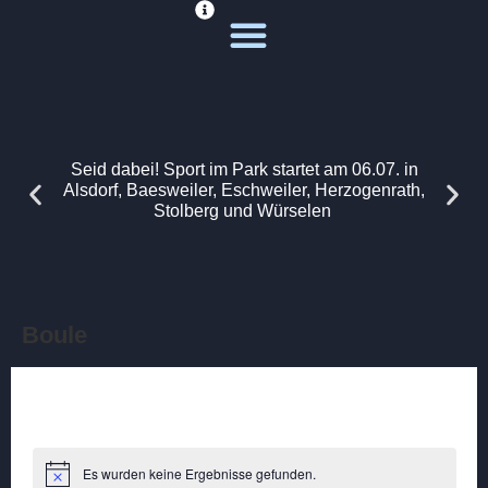
Deine Sportwelt
Unsere Themen
Seid dabei! Sport im Park startet am 06.07. in
Alsdorf, Baesweiler, Eschweiler, Herzogenrath,
Stolberg und Würselen
Boule
Es wurden keine Ergebnisse gefunden.