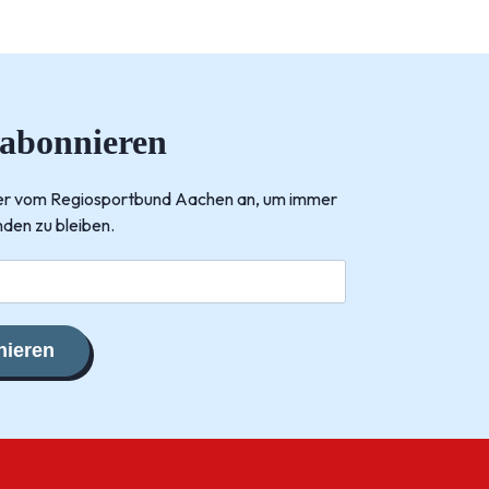
 abonnieren
tter vom Regiosportbund Aachen an, um immer
den zu bleiben.
ieren