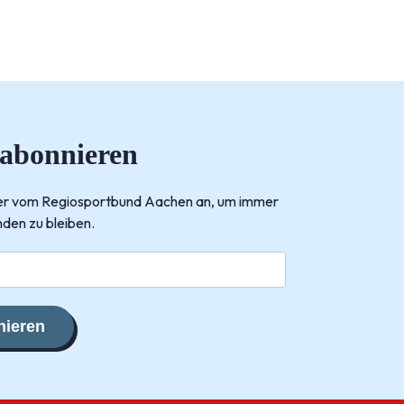
 abonnieren
tter vom Regiosportbund Aachen an, um immer
den zu bleiben.
ieren