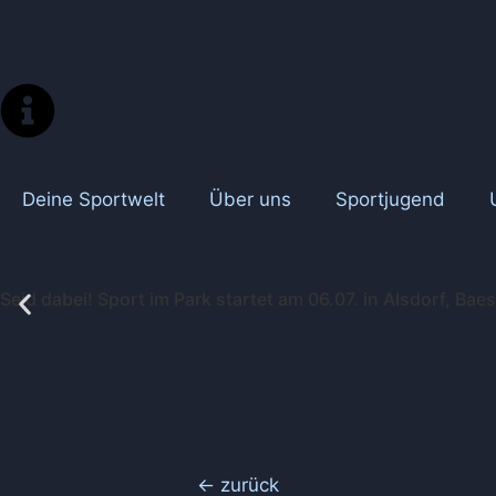
Deine Sportwelt
Über uns
Sportjugend
Seid dabei! Sport im Park startet am 06.07. in Alsdorf, Ba
← zurück