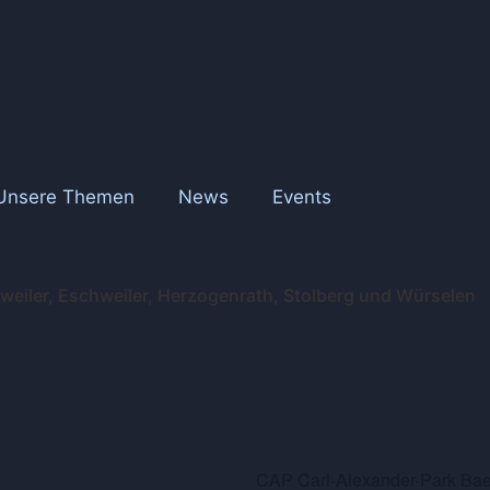
Unsere Themen
News
Events
esweiler, Eschweiler, Herzogenrath, Stolberg und Würselen
CAP Carl-Alexander-Park Bae