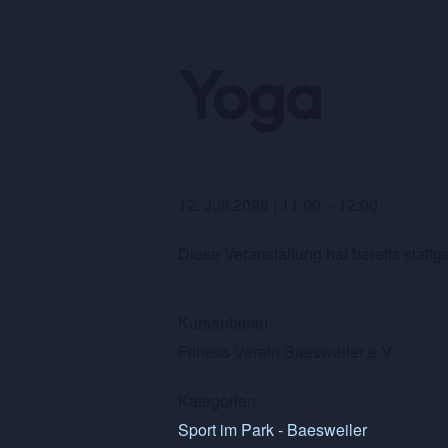
Yoga
12. Juli 2026
|
11:00
–
12:00
Diese Veranstaltung hat bereits stattg
Kursanbieter
Fitness Verein Baesweiler e.V.
Kategorien:
Sport im Park - Baesweiler