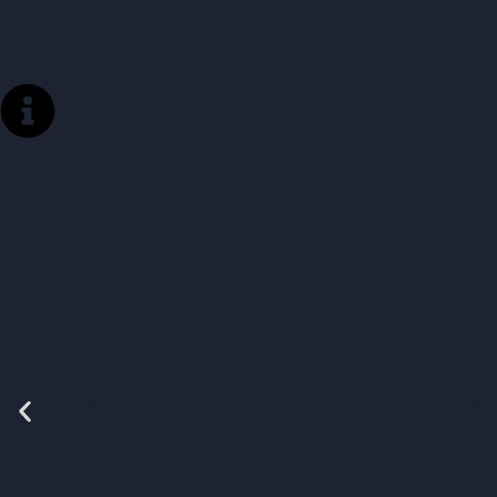
Deine Sportwelt
Üb
News
Events
Seid dabei! Sport im Park startet am 06.07. in Alsdorf, Baesweil