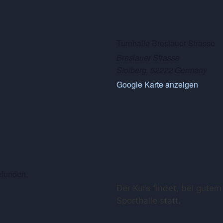
Turnhalle Breslauer Strasse
Breslauer Strasse
Stolberg
,
52222
Germany
Google Karte anzeigen
efunden.
Der Kurs findet, bei gute
Sporthalle statt.