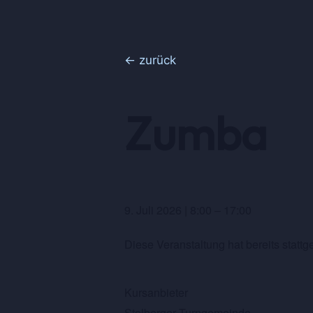
← zurück
Zumba
9. Juli 2026
|
8:00
–
17:00
Diese Veranstaltung hat bereits stattg
Kursanbieter
Stolberger Turngemeinde