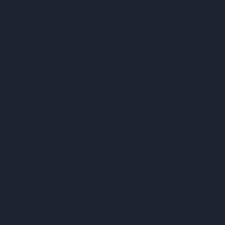
er uns
Sportjugend
er, Eschweiler, Herzogenrath, Stolberg und Würselen