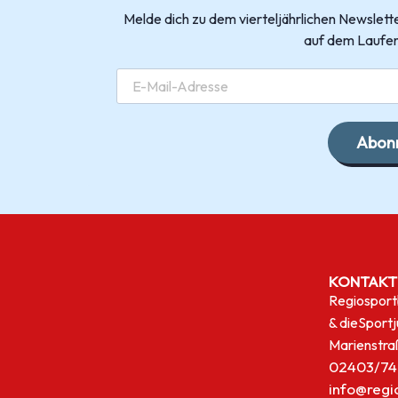
Melde dich zu dem vierteljährlichen Newsle
auf dem Laufen
Abonn
KONTAKT
Regiosport
& die
Sport
Marienstra
02403/74
info@regi