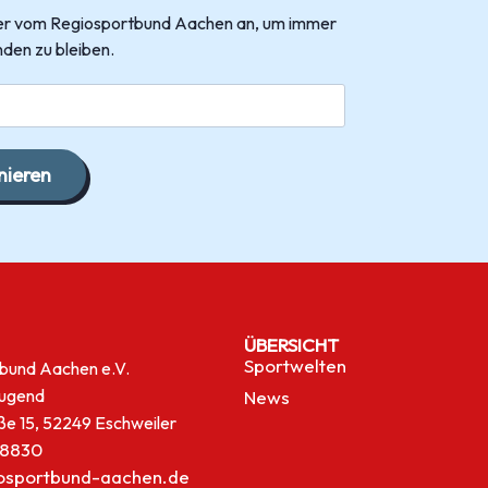
tter vom Regiosportbund Aachen an, um immer
den zu bleiben.
ieren
ÜBERSICHT
Sportwelten
bund Aachen e.V.
jugend
News
ße 15, 52249 Eschweiler
8830
osportbund-aachen.de