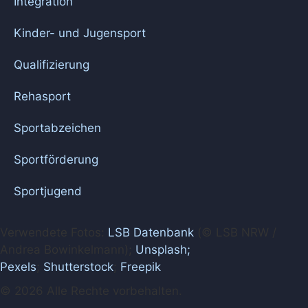
Integration
Kinder- und Jugensport
Qualifizierung
Rehasport
Sportabzeichen
Sportförderung
Sportjugend
Verwendete Fotos:
LSB Datenbank
(© LSB NRW /
Andrea Bowinkelmann);
Unsplash;
Pexels
;
Shutterstock
;
Freepik
© 2026 Alle Rechte vorbehalten.