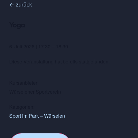
← zurück
Yoga
6. Juli 2026
|
17:30
–
18:30
Diese Veranstaltung hat bereits stattgefunden.
Kursanbieter
Würselener Sportverein
Kategorien:
Sport im Park – Würselen