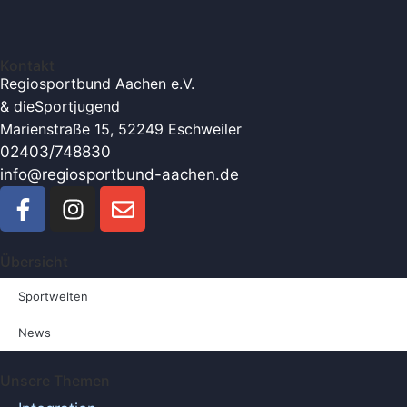
Kontakt
Regiosportbund Aachen e.V.
& die
Sportjugend
Marienstraße 15, 52249 Eschweiler
02403/748830
info@regiosportbund-aachen.de
Übersicht
Sportwelten
News
Unsere Themen