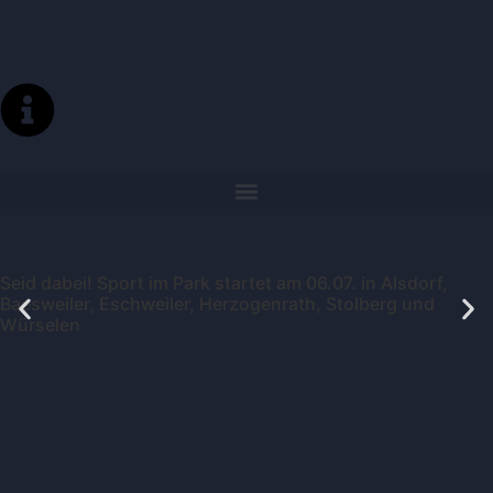
Seid dabei! Sport im Park startet am 06.07. in Alsdorf,
Baesweiler, Eschweiler, Herzogenrath, Stolberg und
Würselen