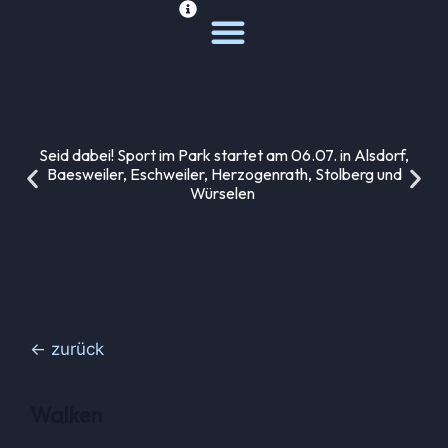
Deine Sportwelt
Unsere Themen
Seid dabei! Sport im Park startet am 06.07. in Alsdorf,
Baesweiler, Eschweiler, Herzogenrath, Stolberg und
Würselen
← zurück
Walken