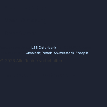
Sportabzeichen
Sportförderung
Sportjugend
Verwendete Fotos:
LSB Datenbank
(© LSB NRW / Andrea
Bowinkelmann);
Unsplash;
Pexels
;
Shutterstock
;
Freepik
© 2026 Alle Rechte vorbehalten.
Impressum
Datenschutz