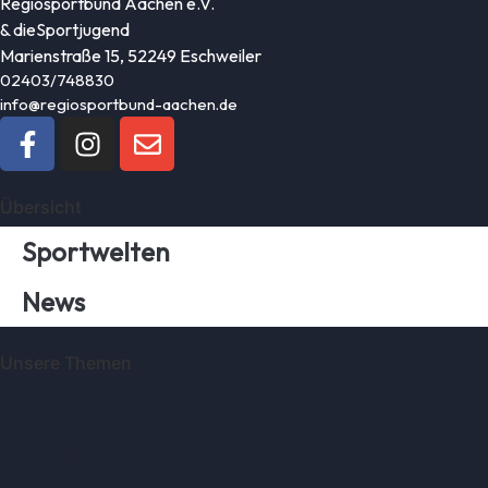
Regiosportbund Aachen e.V.
& die
Sportjugend
Marienstraße 15, 52249 Eschweiler
02403/748830
info@regiosportbund-aachen.de
Übersicht
Sportwelten
News
Unsere Themen
Integration
Kinder- und Jugensport