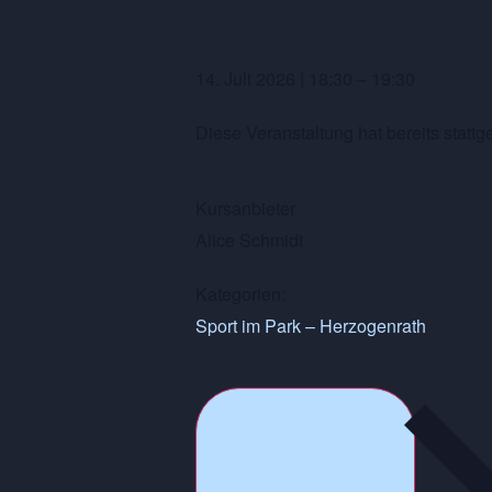
14. Juli 2026
|
18:30
–
19:30
Diese Veranstaltung hat bereits stattg
Kursanbieter
Alice Schmidt
Kategorien:
Sport im Park – Herzogenrath