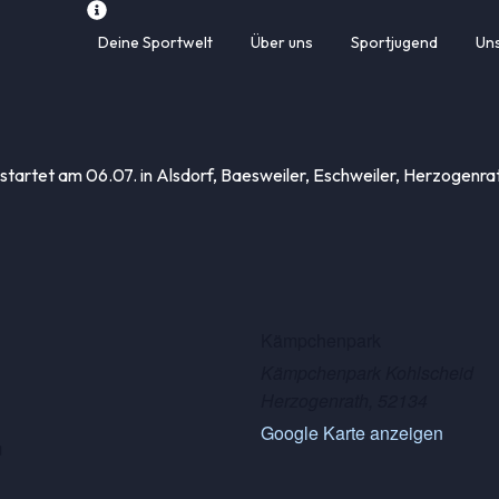
Deine Sportwelt
Über uns
Sportjugend
Un
 startet am 06.07. in Alsdorf, Baesweiler, Eschweiler, Herzogenr
Kämpchenpark
Kämpchenpark Kohlscheid
Herzogenrath
,
52134
Google Karte anzeigen