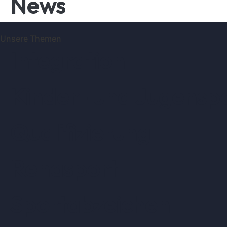
News
Unsere Themen
Integration
Kinder- und Jugensp
Qualifizierung
Rehasport
Sportabzeichen