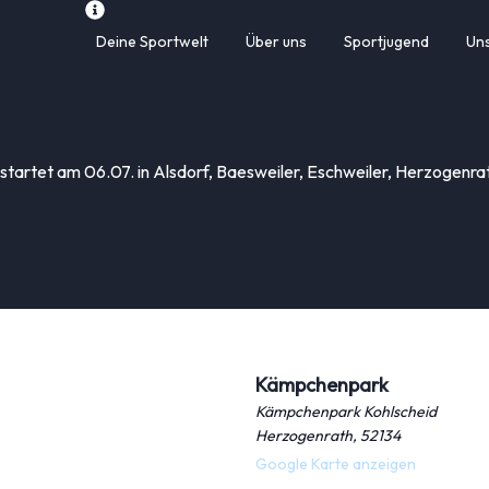
Deine Sportwelt
Über uns
Sportjugend
Un
 startet am 06.07. in Alsdorf, Baesweiler, Eschweiler, Herzogenr
Kämpchenpark
Kämpchenpark Kohlscheid
Herzogenrath
,
52134
Google Karte anzeigen