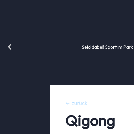
Seid dabei! Sport im Park
← zurück
Qigong