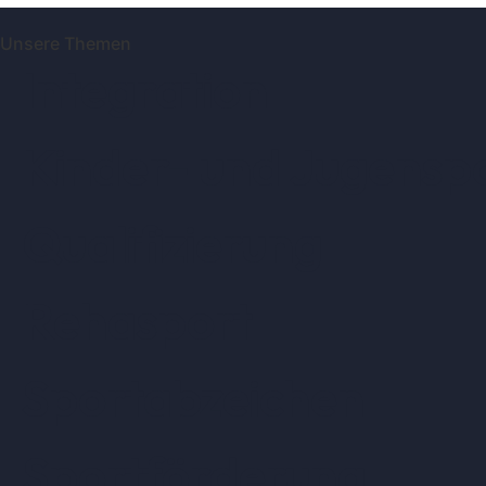
Unsere Themen
Integration
Kinder- und Jugensp
Qualifizierung
Rehasport
Sportabzeichen
Sportförderung