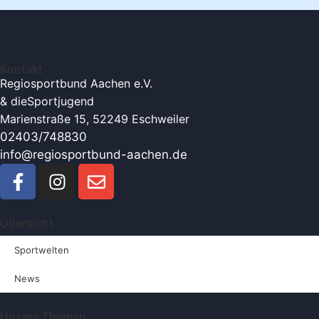
Kontakt
Regiosportbund Aachen e.V.
& die
Sportjugend
Marienstraße 15, 52249 Eschweiler
02403/748830
info@regiosportbund-aachen.de
Übersicht
Sportwelten
News
Unsere Themen