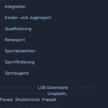
Integration
Kinder- und Jugensport
Qualifizierung
Rehasport
Sportabzeichen
Sportförderung
Sportjugend
Verwendete Fotos:
LSB Datenbank
(© LSB NRW /
Andrea Bowinkelmann);
Unsplash;
Pexels
;
Shutterstock
;
Freepik