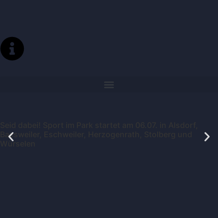
Seid dabei! Sport im Park startet am 06.07. in Alsdorf,
Baesweiler, Eschweiler, Herzogenrath, Stolberg und
Würselen