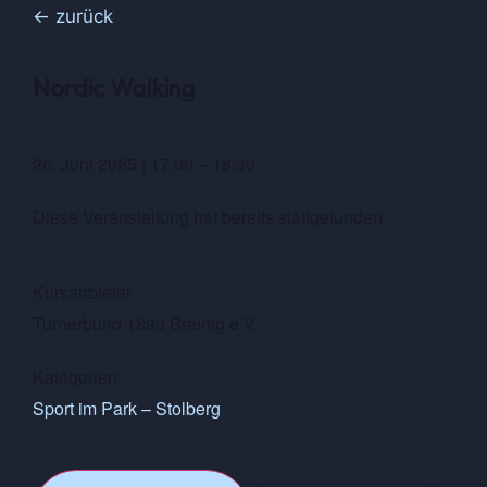
← zurück
Nordic Walking
26. Juni 2025
|
17:00
–
18:30
Diese Veranstaltung hat bereits stattgefunden.
Kursanbieter
Turnerbund 1893 Breinig e.V.
Kategorien:
Sport im Park – Stolberg