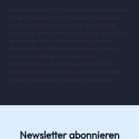
Bestens geeignet für sportliche Naturliebhaber
ist das Angebot Nordic Walking. Gemeinsam
mit Trainerin Carmen wird auf einer Runde
durch den Wald die Nordic-Walking Technik neu
erlernt oder bei Vorkenntnissen optimiert.
Das Angebot richtet sich sowohl an Neulinge
als auch an Damen und Herren mit
Vorkenntnissen. Bitte bringen Sie Nordic-
Walking Stöcke mit. Auf das Fitnesslevel der
Teilnehmenden wird Rücksicht genommen.
Newsletter abonnieren