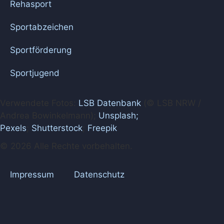
Rehasport
Sportabzeichen
Sportförderung
Sportjugend
Verwendete Fotos:
LSB Datenbank
(© LSB NRW /
Andrea Bowinkelmann);
Unsplash;
Pexels
;
Shutterstock
;
Freepik
© 2026 Alle Rechte vorbehalten.
Impressum
Datenschutz