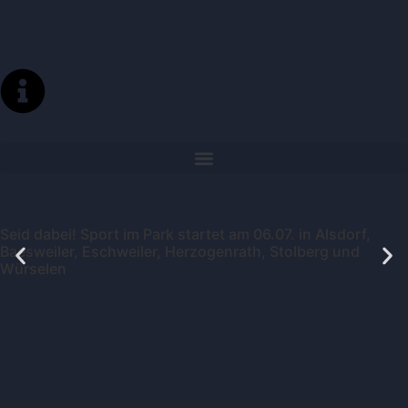
Seid dabei! Sport im Park startet am 06.07. in Alsdorf,
Baesweiler, Eschweiler, Herzogenrath, Stolberg und
Würselen