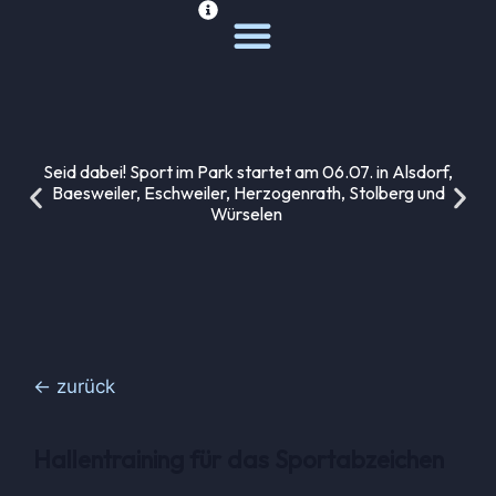
Deine Sportwelt
Unsere Themen
Seid dabei! Sport im Park startet am 06.07. in Alsdorf,
Baesweiler, Eschweiler, Herzogenrath, Stolberg und
Würselen
← zurück
Hallentraining für das Sportabzeichen