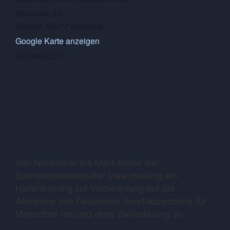
Marienstr. 23
Alsdorf
,
52477
Germany
Google Karte anzeigen
0240466233
Von November bis März bietet der
Sportabzeichenprüfer Uwe Hacking ein
Hallentraining zur Vorbereitung auf die
Abnahme des Deutschen Sportabzeichens für
Menschen mit und ohne Behinderung an.