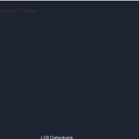
Unsere Themen
Integration
Kinder- und Jugensport
Qualifizierung
Rehasport
Sportabzeichen
Sportförderung
Sportjugend
Verwendete Fotos:
LSB Datenbank
(© LSB NRW / Andrea