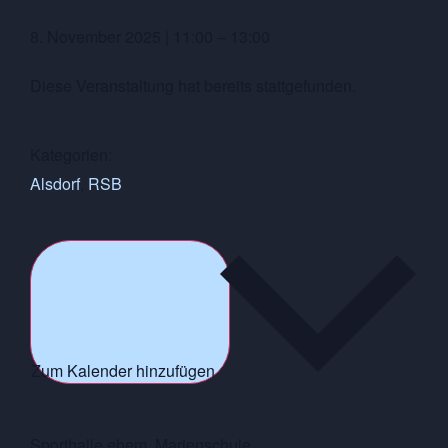
8. November 2025
|
11:00
–
13:00
Diese Veranstaltung hat bereits stattgefunden.
Kategorien:
Alsdorf
,
RSB
Zum Kalender hinzufügen
Sporthalle ehem. Marienschule