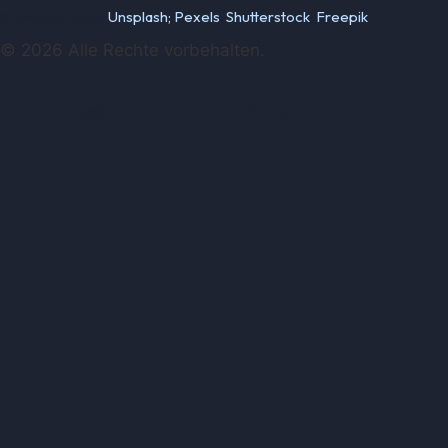
Bowinkelmann);
Unsplash;
Pexels
;
Shutterstock
;
Freepik
© 2026 Alle Rechte vorbehalten.
Impressum
Datenschutz