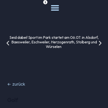
Deine Sportwelt
Unsere Themen
Seid dabei! Sport im Park startet am 06.07. in Alsdorf,
Baesweiler, Eschweiler, Herzogenrath, Stolberg und
Würselen
← zurück
Golf