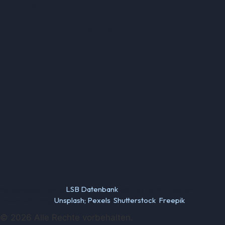
Integration
Kinder- und Jugensport
Qualifizierung
Rehasport
Sportabzeichen
Sportförderung
Sportjugend
Verwendete Fotos:
LSB Datenbank
(© LSB NRW / Andrea
Bowinkelmann);
Unsplash;
Pexels
;
Shutterstock
;
Freepik
© 2026 Alle Rechte vorbehalten.