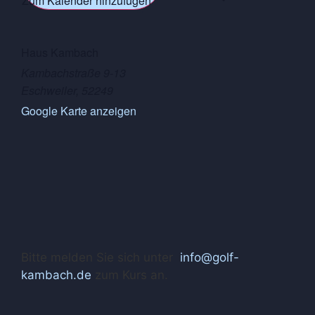
Zum Kalender hinzufügen
Haus Kambach
Kambachstraße 9-13
Eschweiler
,
52249
Google Karte anzeigen
Bitte melden Sie sich unter
info@golf-
kambach.de
zum Kurs an.