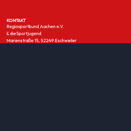
KONTAKT
Regiosportbund Aachen e.V.
& die
Sportjugend
Marienstraße 15, 52249 Eschweiler
02403/748830
info@regiosportbund-aachen.de
ÜBERSICHT
Sportwelten
News
UNSERE THEMEN
Integration
Kinder- und Jugensport
Qualifizierung
Rehasport
Sportabzeichen