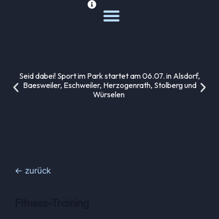
Deine Sportwelt
Unsere Themen
Seid dabei! Sport im Park startet am 06.07. in Alsdorf,
Baesweiler, Eschweiler, Herzogenrath, Stolberg und
Würselen
← zurück
Fitness-Training