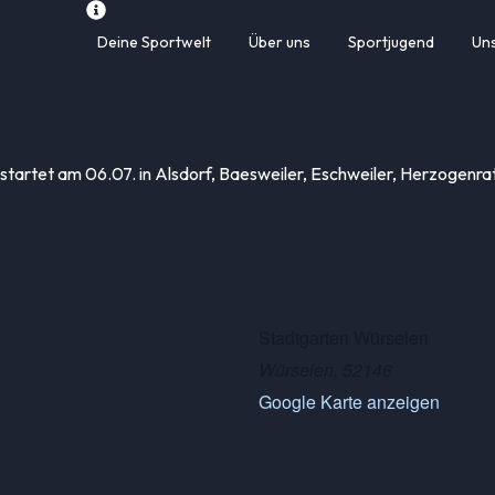
Deine Sportwelt
Über uns
Sportjugend
Un
 startet am 06.07. in Alsdorf, Baesweiler, Eschweiler, Herzogenr
Stadtgarten Würselen
Würselen
,
52146
Google Karte anzeigen