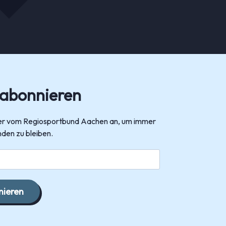
 abonnieren
tter vom Regiosportbund Aachen an, um immer
den zu bleiben.
ieren