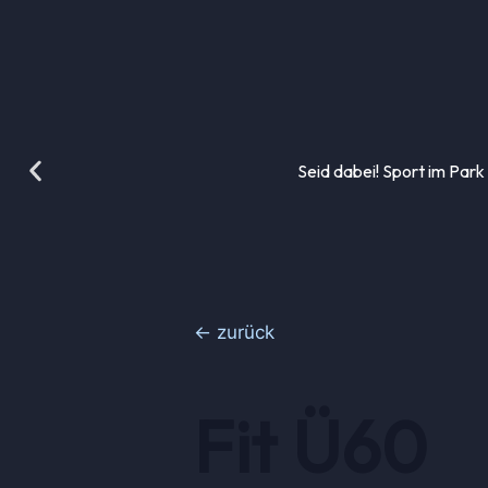
Seid dabei! Sport im Park
← zurück
Fit Ü60