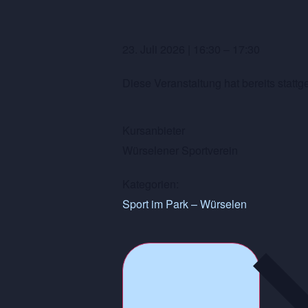
23. Juli 2026
|
16:30
–
17:30
Diese Veranstaltung hat bereits stattg
Kursanbieter
Würselener Sportverein
Kategorien:
Sport im Park – Würselen