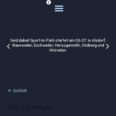
Deine Sportwelt
Unsere Themen
Seid dabei! Sport im Park startet am 06.07. in Alsdorf,
Baesweiler, Eschweiler, Herzogenrath, Stolberg und
Würselen
← zurück
Fit in den Morgen