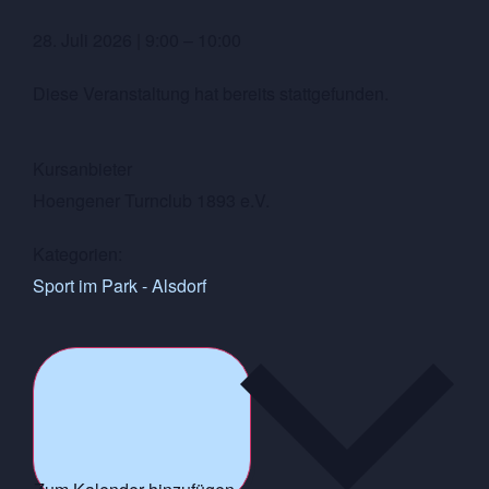
28. Juli 2026
|
9:00
–
10:00
Diese Veranstaltung hat bereits stattgefunden.
Kursanbieter
Hoengener Turnclub 1893 e.V.
Kategorien:
Sport im Park - Alsdorf