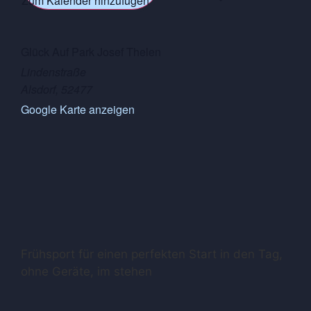
Zum Kalender hinzufügen
Glück Auf Park Josef Thelen
Lindenstraße
Alsdorf
,
52477
Google Karte anzeigen
Frühsport für einen perfekten Start in den Tag,
ohne Geräte, im stehen