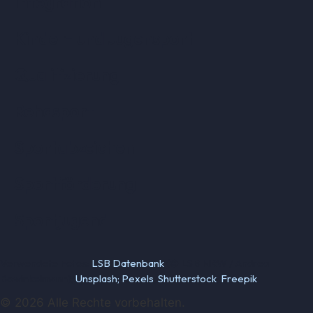
Integration
Kinder- und Jugensport
Qualifizierung
Rehasport
Sportabzeichen
Sportförderung
Sportjugend
Verwendete Fotos:
LSB Datenbank
(© LSB NRW / Andrea
Bowinkelmann);
Unsplash;
Pexels
;
Shutterstock
;
Freepik
© 2026 Alle Rechte vorbehalten.