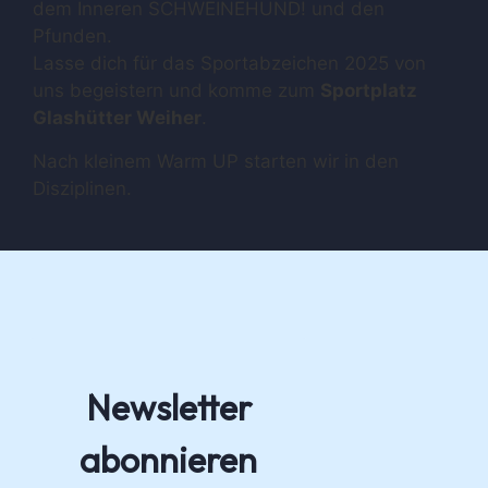
dem Inneren SCHWEINEHUND! und den
Pfunden.
Lasse dich für das Sportabzeichen 2025 von
uns begeistern und komme zum
Sportplatz
Glashütter Weiher
.
Nach kleinem Warm UP starten wir in den
Disziplinen.
Newsletter
abonnieren