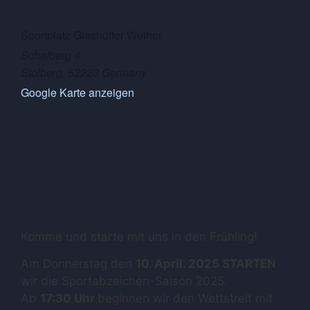
Sportplatz Glashütter Weiher
Schafberg 4
Stolberg
,
52223
Germany
Google Karte anzeigen
Komme und starte mit uns in den Frühling!
Am Donnerstag den
10. April. 2025 STARTEN
wir die Sportabzeichen-Saison 2025.
Ab
17:30 Uhr
beginnen wir den Wettstreit mit