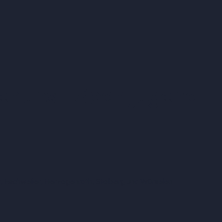
er uns
Sportjugend
er, Eschweiler, Herzogenrath, Stolberg und Würselen