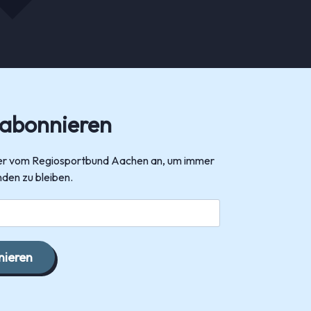
 abonnieren
tter vom Regiosportbund Aachen an, um immer
den zu bleiben.
ieren