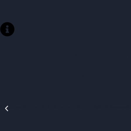
Deine Sportwelt
Üb
News
Events
Seid dabei! Sport im Park startet am 06.07. in Alsdorf, Baesweil