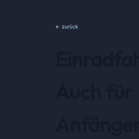
← zurück
Einradfa
Auch für
Anfänge