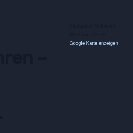
Stadtgarten Würselen
Würselen
,
52146
Google Karte anzeigen
hren –
r