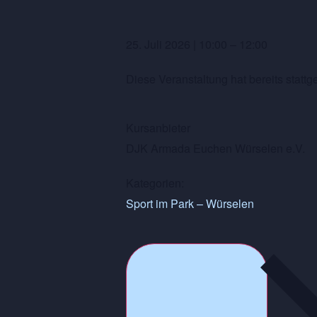
25. Juli 2026
|
10:00
–
12:00
Diese Veranstaltung hat bereits stattg
Kursanbieter
DJK Armada Euchen Würselen e.V.
Kategorien:
Sport im Park – Würselen