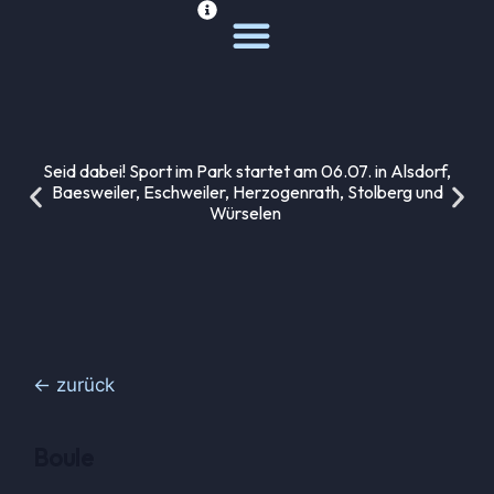
Deine Sportwelt
Unsere Themen
Seid dabei! Sport im Park startet am 06.07. in Alsdorf,
Baesweiler, Eschweiler, Herzogenrath, Stolberg und
Würselen
← zurück
Boule