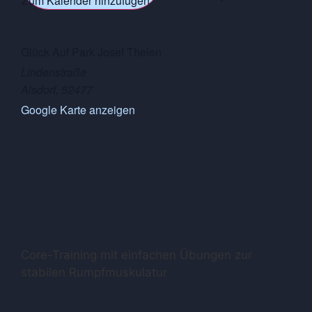
Zum Kalender hinzufügen
Glück Auf Park Josef Thelen
Lindenstraße
Alsdorf
,
52477
Google Karte anzeigen
Core-Training mit einfachen Übungen zur
stabilen Rumpfmuskulatur