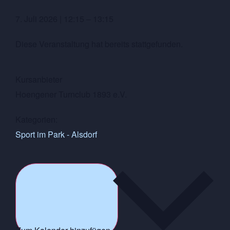
7. Juli 2026
|
12:15
–
13:15
Diese Veranstaltung hat bereits stattgefunden.
Kursanbieter
Hoengener Turnclub 1893 e.V.
Kategorien:
Sport im Park - Alsdorf