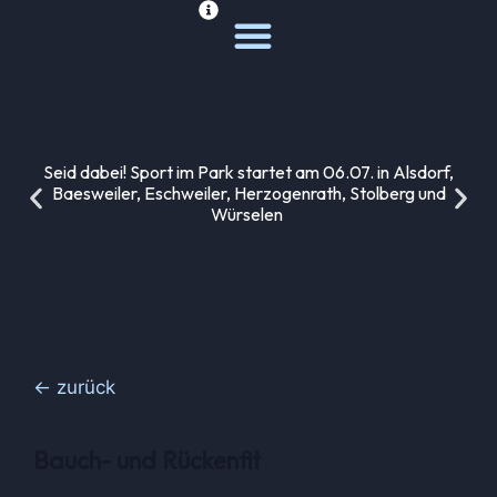
Deine Sportwelt
Unsere Themen
Seid dabei! Sport im Park startet am 06.07. in Alsdorf,
Baesweiler, Eschweiler, Herzogenrath, Stolberg und
Würselen
← zurück
Bauch- und Rückenfit