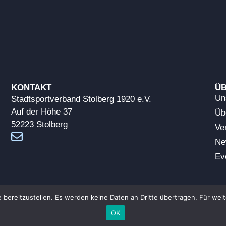
KONTAKT
ÜB
Un
Stadtsportverband Stolberg 1920 e.V.
Auf der Höhe 37
Üb
52223 Stolberg
Ve
Ne
Ev
owinkelmann);
Unsplash;
Pexels
;
Shutterstock
;
Freepik
 bereitzustellen. Es werden keine Daten an Dritte übertragen. Für weit
OK