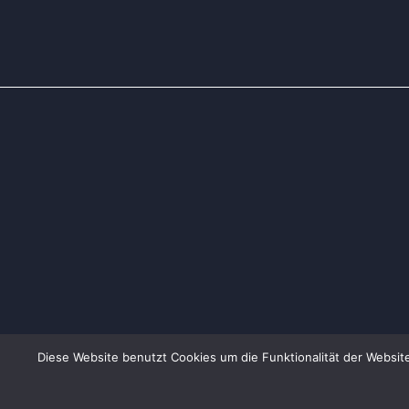
Verwendete Fotos:
LSB Datenbank
(© LSB NRW / Andrea B
Diese Website benutzt Cookies um die Funktionalität der Website
© 2026 Alle Rechte vorbehalten.