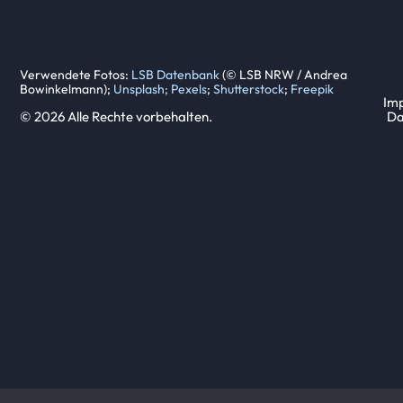
Verwendete Fotos:
LSB Datenbank
(© LSB NRW / Andrea
Bowinkelmann);
Unsplash;
Pexels
;
Shutterstock
;
Freepik
Imp
© 2026 Alle Rechte vorbehalten.
Da