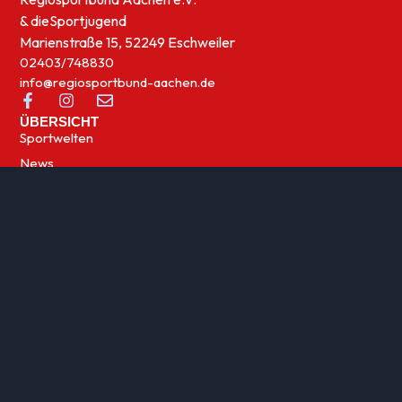
& die
Sportjugend
Marienstraße 15, 52249 Eschweiler
02403/748830
info@regiosportbund-aachen.de
ÜBERSICHT
Sportwelten
News
UNSERE THEMEN
Integration
Kinder- und Jugensport
Qualifizierung
Rehasport
Sportabzeichen
Sportförderung
Sportjugend
Im
Verwendete Fotos:
LSB Datenbank
(© LSB NRW / Andrea