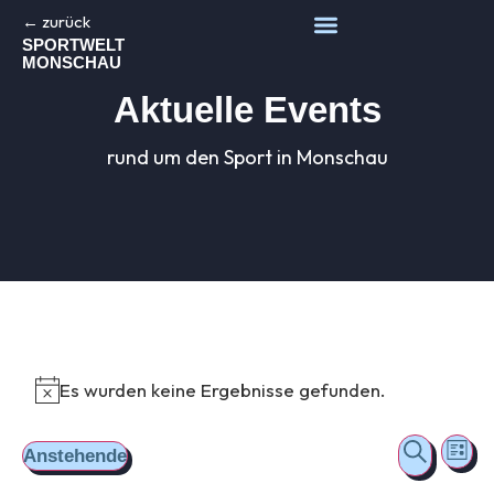
← zurück
SPORTWELT
MONSCHAU
Aktuelle Events
rund um den Sport in Monschau
Es wurden keine Ergebnisse gefunden.
Ver
Vera
Suche
Anstehende
Liste
Ans
Datum