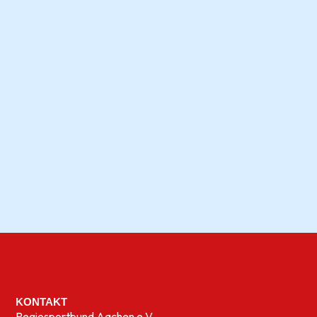
KONTAKT
Regiosportbund Aachen e.V.