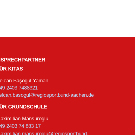
NSPRECHPARTNER
ÜR KITAS
elcan Başoğul Yaman
49 2403 7488321
elcan.basogul@regiosportbund-aachen.de
ÜR GRUNDSCHULE
aximilian Mansuroglu
49 2403 74 883 17
aximilian.mansuroglu@regiosportbund-