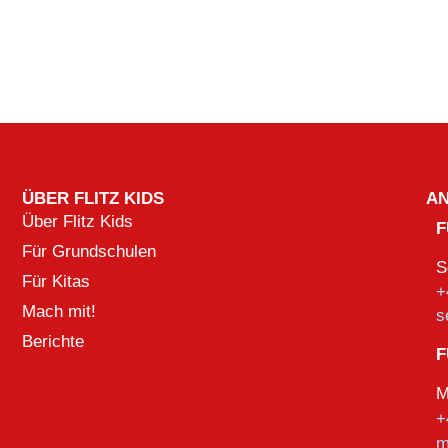
ÜBER FLITZ KIDS
A
Über Flitz Kids
F
Für Grundschulen
S
Für Kitas
+
Mach mit!
s
Berichte
F
M
+
m