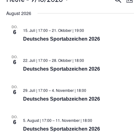
Vera
Liste
Ans
Datum
wählen.
August 2026
Suc
Nav
DO.
und
15. Juli | 17:00
–
21. Oktober | 19:00
6
Deutsches Sportabzeichen 2026
Ansi
DO.
22. Juli | 17:00
–
28. Oktober | 18:00
6
Navi
Deutsches Sportabzeichen 2026
DO.
29. Juli | 17:00
–
4. November | 18:00
6
Deutsches Sportabzeichen 2026
DO.
5. August | 17:00
–
11. November | 18:00
6
Deutsches Sportabzeichen 2026