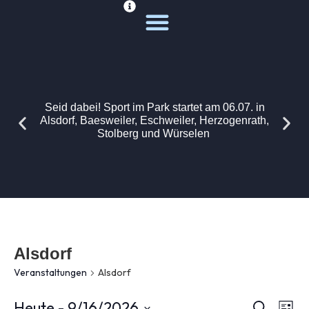
Deine Sportwelt
Unsere Themen
Seid dabei! Sport im Park startet am 06.07. in
Alsdorf, Baesweiler, Eschweiler, Herzogenrath,
Stolberg und Würselen
Alsdorf
Veranstaltungen
Alsdorf
Ver
Heute
 - 
9/16/2026
Suche