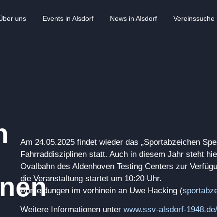
Über uns
Events in Alsdorf
News in Alsdorf
Vereinssuche
n
Am 24.05.2025 findet wieder das „Sportabzeichen Spez
Fahrraddisziplinen statt. Auch in diesem Jahr steht hie
Ovalbahn des Aldenhoven Testing Centers zur Verfügu
inen
die Veranstaltung startet um 10:20 Uhr.
Anmeldungen im vorhinein an Uwe Hacking (
sportabz
Weitere Informationen unter
www.ssv-alsdorf-1948.de/